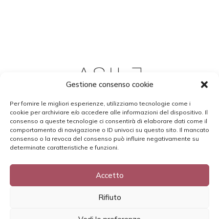
Gestione consenso cookie
Email:
info@asileofficial.it
Per fornire le migliori esperienze, utilizziamo tecnologie come i
P.IVA:
02051000491
cookie per archiviare e/o accedere alle informazioni del dispositivo. Il
Ritiro in sede: Via Pietro Gori 11 (Livorno)
consenso a queste tecnologie ci consentirà di elaborare dati come il
comportamento di navigazione o ID univoci su questo sito. Il mancato
Shop on-line
consenso o la revoca del consenso può influire negativamente su
determinate caratteristiche e funzioni.
Il mio account
Carrello
Accetto
Guida Taglie
Politica di rimborso e reso
Rifiuto
Spedizioni